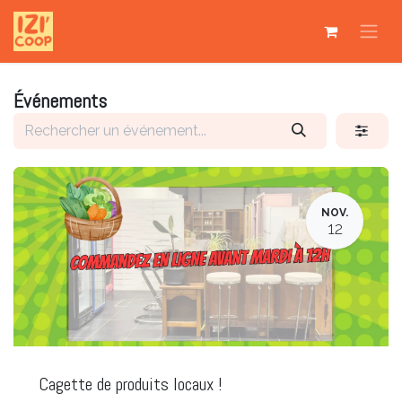
Se rendre au contenu
Événements
NOV.
12
Cagette de produits locaux !