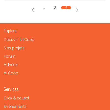
1
2
3
Explorer
Décuvrir Izi'Coop
Nos projets
Forum
Adhérer
Al'Coop
Services
Click & collect
Évènements