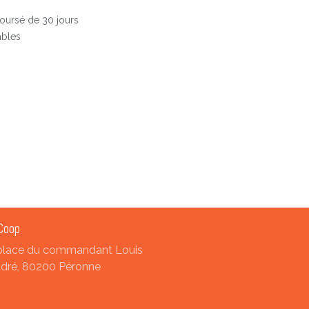
boursé de 30 jours
ables
Coop
place du commandant Louis
dré, 80200 Péronne