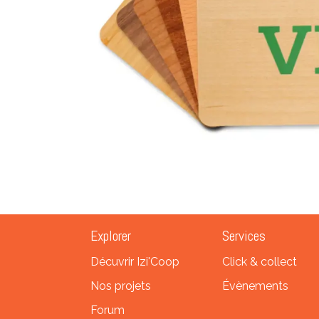
Explorer
Services
Décuvrir Izi'Coop
Click & collect
Nos projets
Évènements
Forum