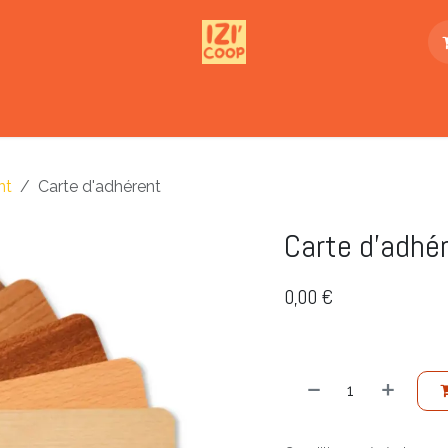
enda
L'association
Buvette Nomade
Aid
nt
Carte d'adhérent
Carte d'adhé
0,00
€