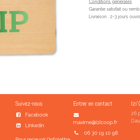
Conditions générales
Garantie satisfait ou rem
Livraison : 2-3 jours ouvr
Suivez-nous
Entrer en contact
Izi'
26 
Facebook
Dau
maxime@izicoop.fr
Linkedin
06 30 19 10 98
Pour recevoir l'infolettre