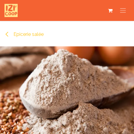
Se rendre au contenu
Epicerie salée