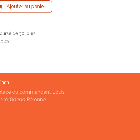
Ajouter au panier
boursé de 30 jours
ables
Coop
place du commandant Louis
dré, 80200 Péronne