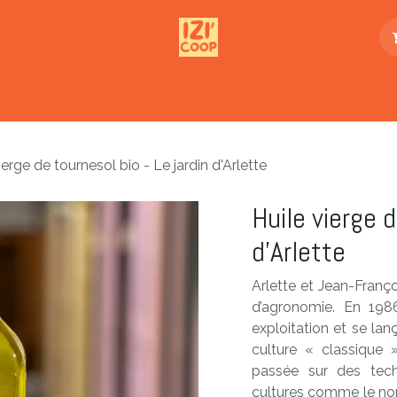
enda
L'association
Buvette Nomade
Aid
ierge de tournesol bio - Le jardin d'Arlette
Huile vierge d
d'Arlette
Arlette et Jean-Franço
d’agronomie. En 1986
exploitation et se lan
culture « classique »
passée sur des techn
cultures comme le non-