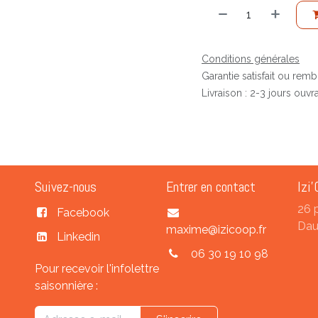
Conditions générales
Garantie satisfait ou rem
Livraison : 2-3 jours ouvr
Suivez-nous
Entrer en contact
Izi'
26 
Facebook
Dau
maxime@izicoop.fr
Linkedin
06 30 19 10 98
Pour recevoir l'infolettre
saisonnière :