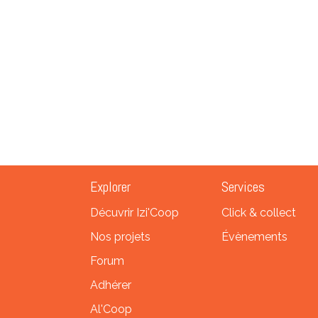
Explorer
Services
Décuvrir Izi'Coop
Click & collect
Nos projets
Évènements
Forum
Adhérer
Al'Coop