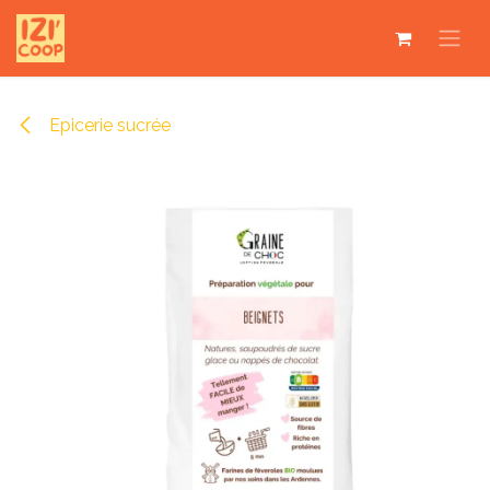
Se rendre au contenu
Epicerie sucrée