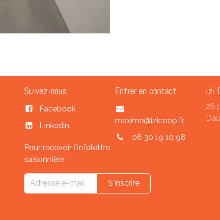
Suivez-nous
Entrer en contact
Izi'
26 
Facebook
Dau
maxime@izicoop.fr
Linkedin
06 30 19 10 98
Pour recevoir l'infolettre
saisonnière :
S'inscrire