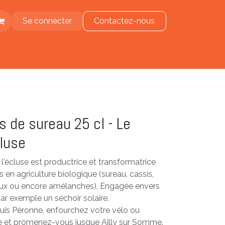
Se connecter
Contactez-nous
e
rs de sureau 25 cl - Le
cluse
 l'écluse est productrice et transformatrice
ts en agriculture biologique (sureau, cassis,
aux ou encore amélanches). Engagée envers
 par exemple un séchoir solaire.
puis Péronne, enfourchez votre vélo ou
 et promenez-vous jusque Ailly sur Somme.