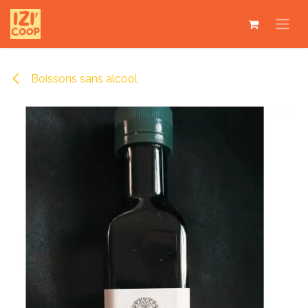
Se rendre au contenu
Boissons sans alcool