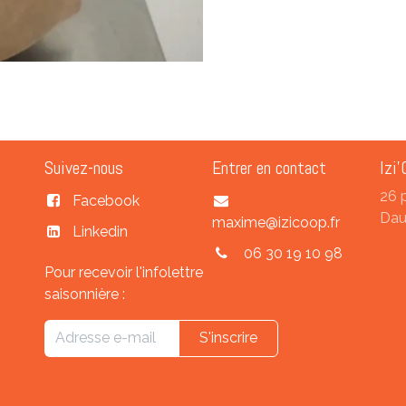
Suivez-nous
Entrer en contact
Izi'
26 
Facebook
Dau
maxime@izicoop.fr
Linkedin
06 30 19 10 98
Pour recevoir l'infolettre
saisonnière :
S'inscrire