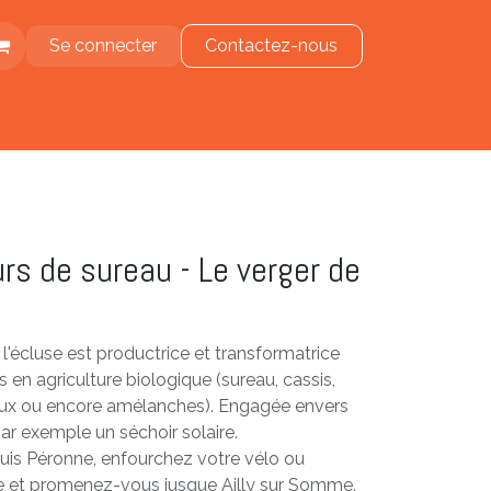
Se connecter
Contactez-nous
e
urs de sureau - Le verger de
 l'écluse est productrice et transformatrice
ts en agriculture biologique (sureau, cassis,
aux ou encore amélanches). Engagée envers
 par exemple un séchoir solaire.
puis Péronne, enfourchez votre vélo ou
 et promenez-vous jusque Ailly sur Somme.