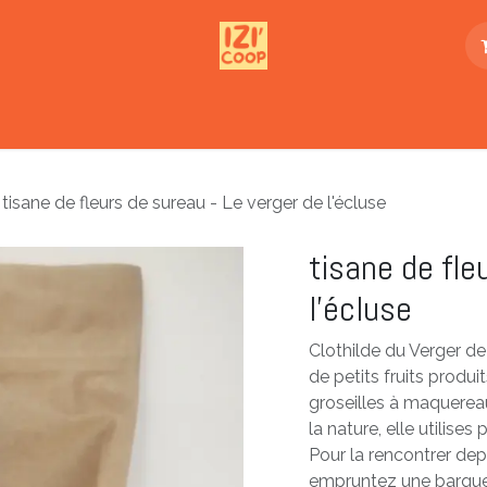
enda
L'association
Buvette Nomade
Aid
tisane de fleurs de sureau - Le verger de l'écluse
tisane de fle
l'écluse
Clothilde du Verger de
de petits fruits produi
groseilles à maquere
la nature, elle utilises
Pour la rencontrer de
empruntez une barque