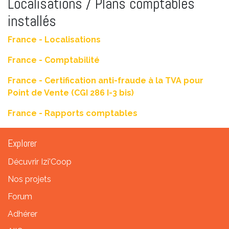
Localisations / Plans comptables
installés
France - Localisations
France - Comptabilité
France - Certification anti-fraude à la TVA pour
Point de Vente (CGI 286 I-3 bis)
France - Rapports comptables
Explorer
Décuvrir Izi'Coop
Nos projets
Forum
Adhérer